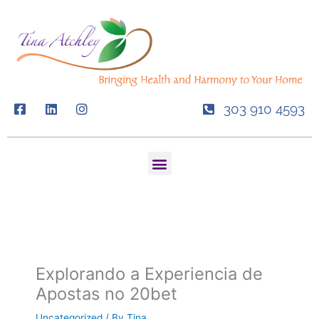
Skip
to
content
303 910 4593
Menu
Explorando a Experiencia de
Apostas no 20bet
Uncategorized
/ By
Tina