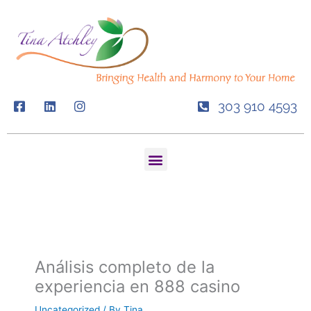
Skip
to
content
303 910 4593
Menu
Análisis completo de la
experiencia en 888 casino
Uncategorized
/ By
Tina