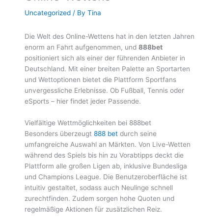
Uncategorized
/ By
Tina
Die Welt des Online-Wettens hat in den letzten Jahren
enorm an Fahrt aufgenommen, und
888bet
positioniert sich als einer der führenden Anbieter in
Deutschland. Mit einer breiten Palette an Sportarten
und Wettoptionen bietet die Plattform Sportfans
unvergessliche Erlebnisse. Ob Fußball, Tennis oder
eSports – hier findet jeder Passende.
Vielfältige Wettmöglichkeiten bei 888bet
Besonders überzeugt
888 bet
durch seine
umfangreiche Auswahl an Märkten. Von Live-Wetten
während des Spiels bis hin zu Vorabtipps deckt die
Plattform alle großen Ligen ab, inklusive Bundesliga
und Champions League. Die Benutzeroberfläche ist
intuitiv gestaltet, sodass auch Neulinge schnell
zurechtfinden. Zudem sorgen hohe Quoten und
regelmäßige Aktionen für zusätzlichen Reiz.