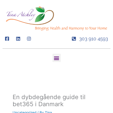
Skip
to
content
303 910 4593
Menu
En dybdegående guide til
bet365 i Danmark
Uncategorized
/ By
Tina