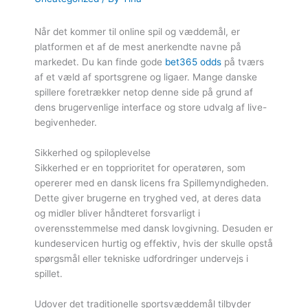
Når det kommer til online spil og væddemål, er
platformen et af de mest anerkendte navne på
markedet. Du kan finde gode
bet365 odds
på tværs
af et væld af sportsgrene og ligaer. Mange danske
spillere foretrækker netop denne side på grund af
dens brugervenlige interface og store udvalg af live-
begivenheder.
Sikkerhed og spiloplevelse
Sikkerhed er en topprioritet for operatøren, som
opererer med en dansk licens fra Spillemyndigheden.
Dette giver brugerne en tryghed ved, at deres data
og midler bliver håndteret forsvarligt i
overensstemmelse med dansk lovgivning. Desuden er
kundeservicen hurtig og effektiv, hvis der skulle opstå
spørgsmål eller tekniske udfordringer undervejs i
spillet.
Udover det traditionelle sportsvæddemål tilbyder