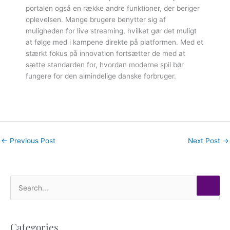
portalen også en række andre funktioner, der beriger
oplevelsen. Mange brugere benytter sig af
muligheden for live streaming, hvilket gør det muligt
at følge med i kampene direkte på platformen. Med et
stærkt fokus på innovation fortsætter de med at
sætte standarden for, hvordan moderne spil bør
fungere for den almindelige danske forbruger.
←
Previous Post
Next Post
→
S
e
a
Categories