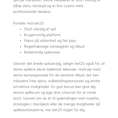
spil på markedet. Dette inkluderer et stort udvalg af
både slots, bordspil og et live casino med
professionelle dealere.
Fordele ved bet25
Stort udvalg af spil
Brugervenlig platform
Fokus på sikkerhed og fair play
Regelmæssige kampagner og tilbud
Mobilvenlig oplevelse
Udover det brede spiludvalg, sørger bet25 også for, at
deres spillere bliver belønnet løbende. Hold øje med
deres kampagneside for de seneste tilbud, der kan
inkludere free spins, indbetalingsbonusser og andre
attraktive muligheder. En god bonus kan give dig
ekstra spillerum og øge dine chancer for at vinde
stort. Uanset om du er til spændingen ved roulette,
strategien i blackjack eller de mange muligheder på
spilleautomaterne, har bet25 noget for dig.