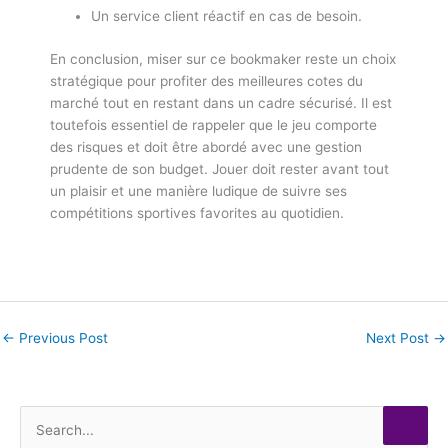
Un service client réactif en cas de besoin.
En conclusion, miser sur ce bookmaker reste un choix
stratégique pour profiter des meilleures cotes du
marché tout en restant dans un cadre sécurisé. Il est
toutefois essentiel de rappeler que le jeu comporte
des risques et doit être abordé avec une gestion
prudente de son budget. Jouer doit rester avant tout
un plaisir et une manière ludique de suivre ses
compétitions sportives favorites au quotidien.
←
Previous Post
Next Post
→
S