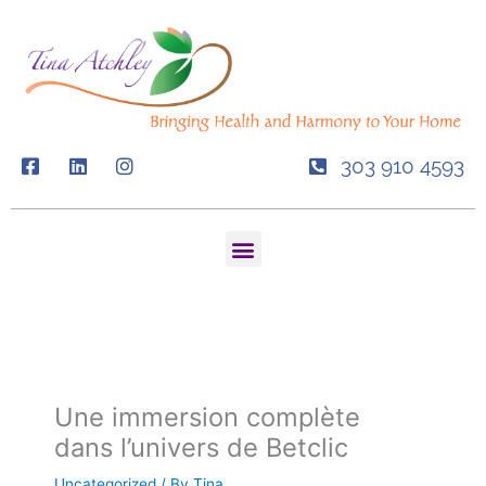
Skip
to
content
303 910 4593
Menu
Une immersion complète
dans l’univers de Betclic
Uncategorized
/ By
Tina