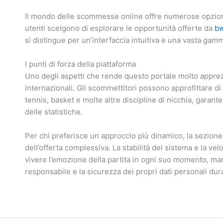
Il mondo delle scommesse online offre numerose opzioni p
utenti scelgono di esplorare le opportunità offerte da
b
si distingue per un’interfaccia intuitiva e una vasta gamm
I punti di forza della piattaforma
Uno degli aspetti che rende questo portale molto apprezz
internazionali. Gli scommettitori possono approfittare di
tennis, basket e molte altre discipline di nicchia, gara
delle statistiche.
Per chi preferisce un approccio più dinamico, la sezion
dell’offerta complessiva. La stabilità del sistema e la ve
vivere l’emozione della partita in ogni suo momento, ma
responsabile e la sicurezza dei propri dati personali dura