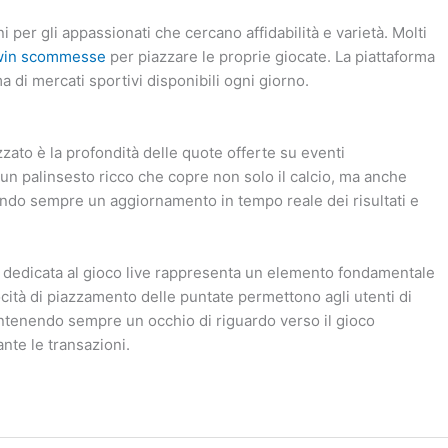
er gli appassionati che cercano affidabilità e varietà. Molti
win scommesse
per piazzare le proprie giocate. La piattaforma
a di mercati sportivi disponibili ogni giorno.
ato è la profondità delle quote offerte su eventi
 un palinsesto ricco che copre non solo il calcio, ma anche
ntendo sempre un aggiornamento in tempo reale dei risultati e
e dedicata al gioco live rappresenta un elemento fondamentale
locità di piazzamento delle puntate permettono agli utenti di
ntenendo sempre un occhio di riguardo verso il gioco
nte le transazioni.