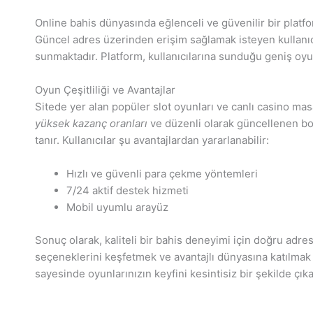
Online bahis dünyasında eğlenceli ve güvenilir bir plat
Güncel adres üzerinden erişim sağlamak isteyen kullanıc
sunmaktadır. Platform, kullanıcılarına sunduğu geniş oy
Oyun Çeşitliliği ve Avantajlar
Sitede yer alan popüler slot oyunları ve canlı casino mas
yüksek kazanç oranları
ve düzenli olarak güncellenen bo
tanır. Kullanıcılar şu avantajlardan yararlanabilir:
Hızlı ve güvenli para çekme yöntemleri
7/24 aktif destek hizmeti
Mobil uyumlu arayüz
Sonuç olarak, kaliteli bir bahis deneyimi için doğru ad
seçeneklerini keşfetmek ve avantajlı dünyasına katılmak t
sayesinde oyunlarınızın keyfini kesintisiz bir şekilde çıkar