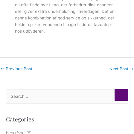
du ofte finde nye tiltag, der forbedrer dine chancer
eller giver ekstra underholdning i hverdagen. Det er
denne kombination af god service og sikkerhed, der
holder spillere vendende tilbage til deres favoritspil
hos udbyderen.
←
Previous Post
Next Post
→
S
e
a
Categories
r
c
Feng Shui
(6)