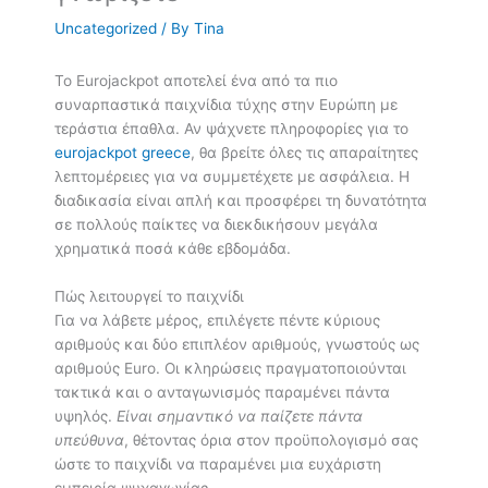
Uncategorized
/ By
Tina
Το Eurojackpot αποτελεί ένα από τα πιο
συναρπαστικά παιχνίδια τύχης στην Ευρώπη με
τεράστια έπαθλα. Αν ψάχνετε πληροφορίες για το
eurojackpot greece
, θα βρείτε όλες τις απαραίτητες
λεπτομέρειες για να συμμετέχετε με ασφάλεια. Η
διαδικασία είναι απλή και προσφέρει τη δυνατότητα
σε πολλούς παίκτες να διεκδικήσουν μεγάλα
χρηματικά ποσά κάθε εβδομάδα.
Πώς λειτουργεί το παιχνίδι
Για να λάβετε μέρος, επιλέγετε πέντε κύριους
αριθμούς και δύο επιπλέον αριθμούς, γνωστούς ως
αριθμούς Euro. Οι κληρώσεις πραγματοποιούνται
τακτικά και ο ανταγωνισμός παραμένει πάντα
υψηλός.
Είναι σημαντικό να παίζετε πάντα
υπεύθυνα
, θέτοντας όρια στον προϋπολογισμό σας
ώστε το παιχνίδι να παραμένει μια ευχάριστη