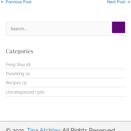
←
Previous Post
Next Post
→
S
e
a
Categories
r
c
Feng Shui
(6)
h
Parenting
(2)
f
Recipes
(3)
o
Uncategorized
(370)
r
:
© 2021,
Tina Atchley
. All Rights Reserved