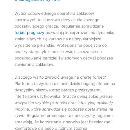
Wybór odpowiedniego operatora zakładów
sportowych to kluczowa decyzja dla każdego
początkującego gracza. Regularnie sprawdzane
forbet prognozy
pozwalają lepiej zrozumieć dynamikę
zmieniających się kursów na najpopularniejsze
wydarzenia piłkarskie. Profesjonalne podejście do
analizy statystyk znacznie zwiększa szanse na
podejmowanie bardziej świadomych decyzji podczas
zawierania zakładów.
Dlaczego warto zwrócić uwagę na ofertę forbet?
Platforma ta zyskała uznanie dzięki bogatej ofercie na
dyscypliny niszowe oraz bardzo przejrzystemu
interfejsowi użytkownika.
Gracze cenią sobie przede
wszystkim szybkie płatności oraz intuicyjną aplikację
mobilną, która sprawdza się podczas obstawiania na
żywo.
Regularne promocje oraz przejrzysty regulamin
sprawiają, że korzystanie z serwisu jest bezpieczne i
komfortowe dla osób o różnym stopniu