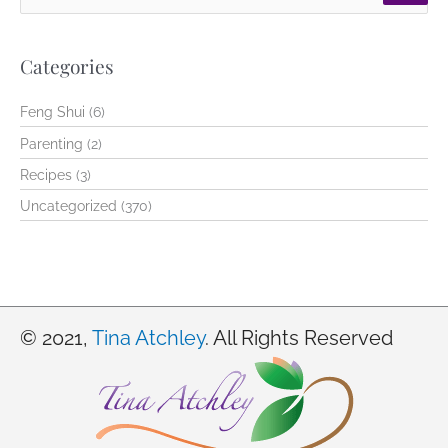
e
a
Categories
r
c
Feng Shui
(6)
h
Parenting
(2)
f
Recipes
(3)
o
Uncategorized
(370)
r
:
© 2021,
Tina Atchley
. All Rights Reserved