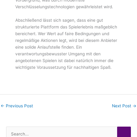
Vordergrund, was durch modernste
Verschlüsselungstechnologien gewährleistet wird.
Abschließend lässt sich sagen, dass eine gut
strukturierte Plattform das Spielerlebnis maßgeblich
bereichert. Wer Wert auf faire Bedingungen und
regelmäßige Aktionen legt, wird bei diesem Anbieter
eine solide Anlaufstelle finden. Ein
verantwortungsbewusster Umgang mit den
angebotenen Spielen ist dabei natürlich immer die
wichtigste Voraussetzung für nachhaltigen Spaß.
←
Previous Post
Next Post
→
S