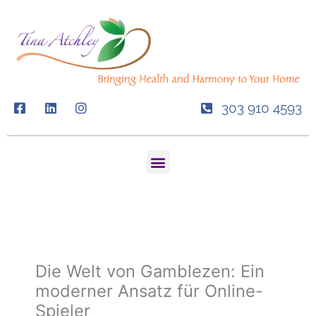
Skip
to
content
303 910 4593
Menu
Die Welt von Gamblezen: Ein
moderner Ansatz für Online-
Spieler