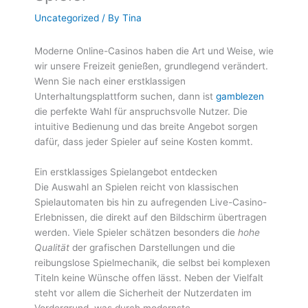
Uncategorized
/ By
Tina
Moderne Online-Casinos haben die Art und Weise, wie
wir unsere Freizeit genießen, grundlegend verändert.
Wenn Sie nach einer erstklassigen
Unterhaltungsplattform suchen, dann ist
gamblezen
die perfekte Wahl für anspruchsvolle Nutzer. Die
intuitive Bedienung und das breite Angebot sorgen
dafür, dass jeder Spieler auf seine Kosten kommt.
Ein erstklassiges Spielangebot entdecken
Die Auswahl an Spielen reicht von klassischen
Spielautomaten bis hin zu aufregenden Live-Casino-
Erlebnissen, die direkt auf den Bildschirm übertragen
werden. Viele Spieler schätzen besonders die
hohe
Qualität
der grafischen Darstellungen und die
reibungslose Spielmechanik, die selbst bei komplexen
Titeln keine Wünsche offen lässt. Neben der Vielfalt
steht vor allem die Sicherheit der Nutzerdaten im