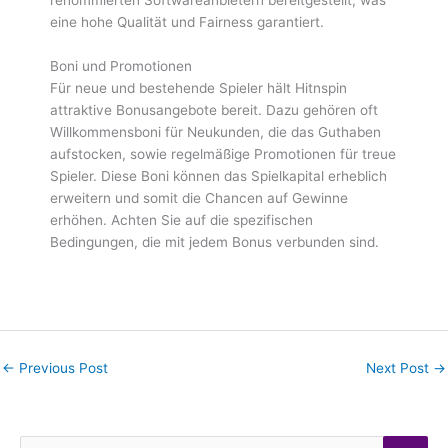
renommierten Softwareanbietern bereitgestellt, was
eine hohe Qualität und Fairness garantiert.
Boni und Promotionen
Für neue und bestehende Spieler hält Hitnspin
attraktive Bonusangebote bereit. Dazu gehören oft
Willkommensboni für Neukunden, die das Guthaben
aufstocken, sowie regelmäßige Promotionen für treue
Spieler. Diese Boni können das Spielkapital erheblich
erweitern und somit die Chancen auf Gewinne
erhöhen. Achten Sie auf die spezifischen
Bedingungen, die mit jedem Bonus verbunden sind.
←
Previous Post
Next Post
→