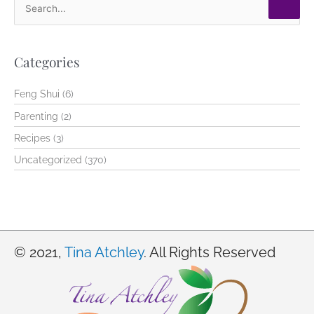
S
e
a
Categories
r
c
Feng Shui
(6)
h
Parenting
(2)
f
Recipes
(3)
o
Uncategorized
(370)
r
:
© 2021,
Tina Atchley
. All Rights Reserved