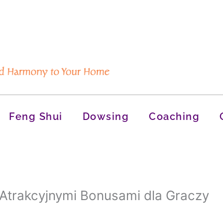
Feng Shui
Dowsing
Coaching
 Atrakcyjnymi Bonusami dla Graczy