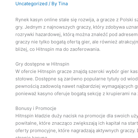
Uncategorized
/ By
Tina
Rynek kasyn online stale się rozwija, a gracze z Polski 
gry. Jednym z najnowszych graczy, który zdobywa uznani
rozrywki hazardowej, którą można znaleźć pod adrese
graczy nie tylko bogatą ofertą gier, ale również atrakc
bliżej, co Hitnspin ma do zaoferowania.
Gry dostępne w Hitnspin
W ofercie Hitnspin gracze znajdą szeroki wybór gier k
stołowe. Dostępne są zarówno popularne tytuły od wiod
pewnością zadowolą nawet najbardziej wymagających gra
ponieważ kasyno oferuje bogatą sekcję z krupierami na 
Bonusy i Promocje
Hitnspin kładzie duży nacisk na promocje dla swoich u
powitalne, które znacząco zwiększają ich kapitał na star
oferty promocyjne, które nagradzają aktywnych graczy.
stronie kasyna.