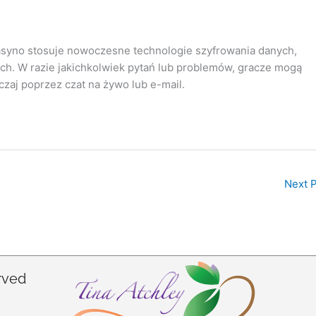
Kasyno stosuje nowoczesne technologie szyfrowania danych,
ych. W razie jakichkolwiek pytań lub problemów, gracze mogą
czaj poprzez czat na żywo lub e-mail.
Next 
erved