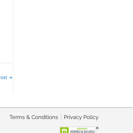
Post
→
Terms & Conditions
Privacy Policy