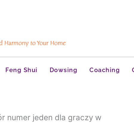
Feng Shui
Dowsing
Coaching
r numer jeden dla graczy w