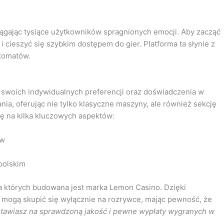
iągając tysiące użytkowników spragnionych emocji. Aby zacząć
i cieszyć się szybkim dostępem do gier. Platforma ta słynie z
utomatów.
od swoich indywidualnych preferencji oraz doświadczenia w
ia, oferując nie tylko klasyczne maszyny, ale również sekcję
ę na kilka kluczowych aspektów:
ów
polskim
a których budowana jest marka Lemon Casino. Dzięki
ogą skupić się wyłącznie na rozrywce, mając pewność, że
 stawiasz na sprawdzoną jakość i pewne wypłaty wygranych w