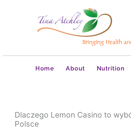
Skip
to
content
Home
About
Nutrition
Dlaczego Lemon Casino to wybó
Polsce