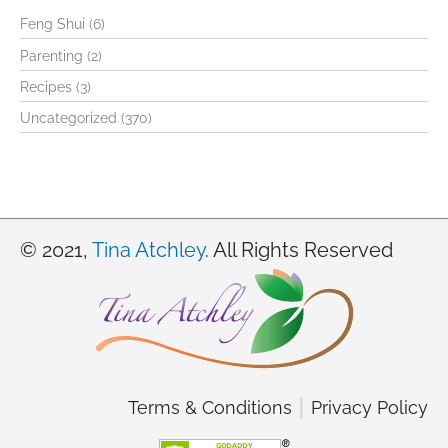
c
Feng Shui
(6)
h
Parenting
(2)
f
Recipes
(3)
o
Uncategorized
(370)
r
:
© 2021,
Tina Atchley
. All Rights Reserved
Terms & Conditions
Privacy Policy