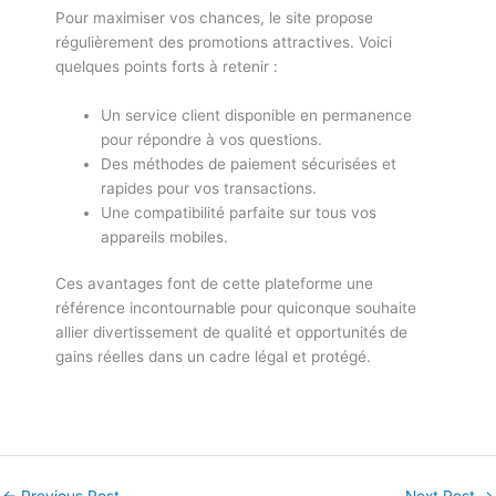
Pour maximiser vos chances, le site propose
régulièrement des promotions attractives. Voici
quelques points forts à retenir :
Un service client disponible en permanence
pour répondre à vos questions.
Des méthodes de paiement sécurisées et
rapides pour vos transactions.
Une compatibilité parfaite sur tous vos
appareils mobiles.
Ces avantages font de cette plateforme une
référence incontournable pour quiconque souhaite
allier divertissement de qualité et opportunités de
gains réelles dans un cadre légal et protégé.