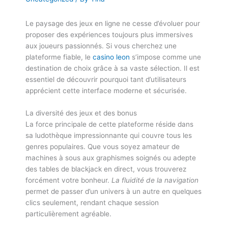
Le paysage des jeux en ligne ne cesse d’évoluer pour
proposer des expériences toujours plus immersives
aux joueurs passionnés. Si vous cherchez une
plateforme fiable, le
casino leon
s’impose comme une
destination de choix grâce à sa vaste sélection. Il est
essentiel de découvrir pourquoi tant d’utilisateurs
apprécient cette interface moderne et sécurisée.
La diversité des jeux et des bonus
La force principale de cette plateforme réside dans
sa ludothèque impressionnante qui couvre tous les
genres populaires. Que vous soyez amateur de
machines à sous aux graphismes soignés ou adepte
des tables de blackjack en direct, vous trouverez
forcément votre bonheur.
La fluidité de la navigation
permet de passer d’un univers à un autre en quelques
clics seulement, rendant chaque session
particulièrement agréable.