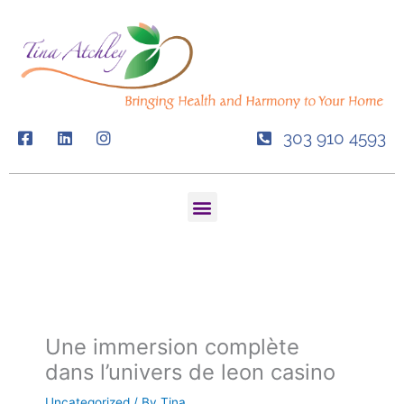
Skip
to
content
303 910 4593
Menu
Une immersion complète
dans l’univers de leon casino
Uncategorized
/ By
Tina