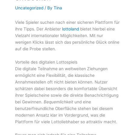
Uncategorized
/ By
Tina
Viele Spieler suchen nach einer sicheren Plattform für
ihre Tipps. Der Anbieter
lottoland
bietet hierbei eine
Vielzahl internationaler Möglichkeiten. Mit nur
wenigen Klicks lässt sich das persönliche Glück online
auf die Probe stellen.
Vorteile des digitalen Lottospiels
Die digitale Teilnahme an weltweiten Ziehungen
ermöglicht eine Flexibilität, die klassische
Annahmestellen oft nicht bieten können. Nutzer
schätzen dabei besonders die komfortable Übersicht
ihrer Spielscheine sowie die direkte Benachrichtigung
bei Gewinnen.
Bequemlichkeit
und eine
benutzerfreundliche Oberfläche stehen bei diesem
modernen Ansatz klar im Vordergrund, was die
Plattform für viele Lottoliebhaber so attraktiv macht.