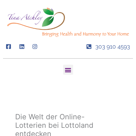
Skip
to
content
303 910 4593
Menu
Die Welt der Online-
Lotterien bei Lottoland
entdecken