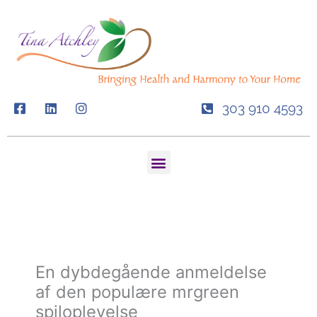
Skip
to
content
303 910 4593
Menu
En dybdegående anmeldelse
af den populære mrgreen
spiloplevelse