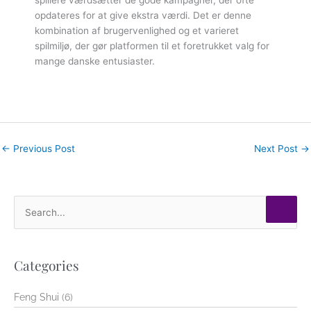
spillere værdsætter de gode kampagner, der ofte
opdateres for at give ekstra værdi. Det er denne
kombination af brugervenlighed og et varieret
spilmiljø, der gør platformen til et foretrukket valg for
mange danske entusiaster.
←
Previous Post
Next Post
→
S
e
a
Categories
r
c
Feng Shui
(6)
h