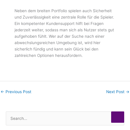
Neben dem breiten Portfolio spielen auch Sicherheit
und Zuverlässigkeit eine zentrale Rolle für die Spieler.
Ein kompetenter Kundensupport hilft bei Fragen
jederzeit weiter, sodass man sich als Nutzer stets gut
aufgehoben fühlt. Wer auf der Suche nach einer
abwechslungsreichen Umgebung ist, wird hier
sicherlich fündig und kann sein Glück bei den
zahlreichen Optionen herausfordern.
←
Previous Post
Next Post
→
S
e