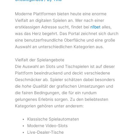
Moderne Plattformen bieten heute eine enorme
Vielfalt an digitalen Spielen an. Wer nach einer
erstklassigen Adresse sucht, findet bei
n1bet
alles,
was das Herz begehrt. Das Portal zeichnet sich durch
eine benutzerfreundliche Oberfläche und eine große
Auswahl an unterschiedlichen Kategorien aus.
Vielfalt der Spielangebote
Die Auswahl an Slots und Tischspielen ist auf dieser
Plattform beeindruckend und deckt verschiedene
Geschmäcker ab. Spieler schätzen dabei besonders
die
hohe Qualität
der grafischen Umsetzungen und
die fairen Bedingungen, die für ein rundum
gelungenes Erlebnis sorgen. Zu den beliebtesten
Kategorien gehören unter anderem:
Klassische Spielautomaten
Moderne Video-Slots
Live-Dealer-Tische