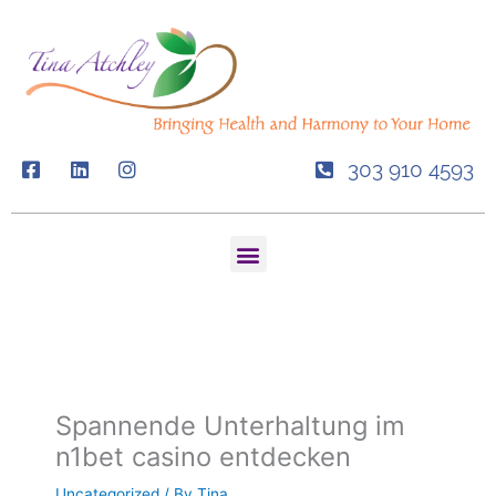
Skip
to
content
303 910 4593
Menu
Spannende Unterhaltung im
n1bet casino entdecken
Uncategorized
/ By
Tina