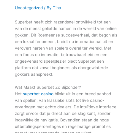
Uncategorized
/ By
Tina
Superbet heeft zich razendsnel ontwikkeld tot een
van de meest geliefde namen in de wereld van online
gokken. Dit Roemeense succesverhaal, dat begon als
een lokaal fenomeen, breidt nu internationaal uit en
verovert harten van spelers overal ter wereld. Met
een focus op innovatie, betrouwbaarheid en een
ongeëvenaard speelplezier biedt Superbet een
platform dat zowel beginners als doorgewinterde
gokkers aanspreekt.
Wat Maakt Superbet Zo Bijzonder?
Het
superbet casino
blinkt uit in een breed aanbod
van spellen, van klassieke slots tot live casino-
ervaringen met echte dealers. De intuïtieve interface
zorgt ervoor dat je direct aan de slag kunt, zonder
ingewikkelde navigatie. Bovendien staan de hoge
uitbetalingspercentages en regelmatige promoties