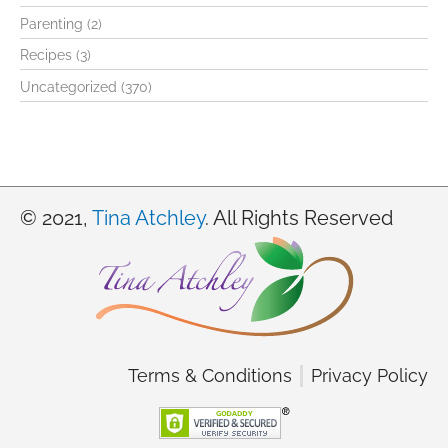
h
Parenting
(2)
f
Recipes
(3)
o
Uncategorized
(370)
r
:
© 2021,
Tina Atchley
. All Rights Reserved
Terms & Conditions
Privacy Policy