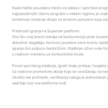
Kada tražite pouzdano mesto za zabavu i sportske progn
najpopularnijih izbora za igrače u našem regionu je sva
kombinuje moderan dizajn sa širokom ponudom koja zado
Prednosti igranja na Superbet platformi
Ono što ovaj brend izdvaja od konkurencije jeste izuzetn
aktuelnih događaja. Korisnici posebno cene brzinu isplat
igranja čini potpuno bezbrižnim.
Klađenje uživo
ovde fun
u realnom vremenu uz konkurentne kvote.
Pored sportskog klađenja, igrači imaju pristup i bogatoj
Uz redovne promotivne akcije koje se osvežavaju na nede
Ukoliko tek počinjete, verifikacija naloga je jednostav
sadržaju koji ova platforma nudi.