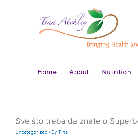
Skip
to
content
Home
About
Nutrition
Sve što treba da znate o Superbe
Uncategorized
/ By
Tina