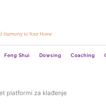
Feng Shui
Dowsing
Coaching
t platformi za klađenje