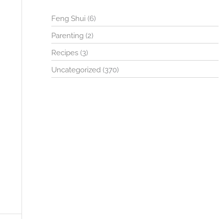
c
Feng Shui
(6)
h
Parenting
(2)
f
Recipes
(3)
o
Uncategorized
(370)
r
: