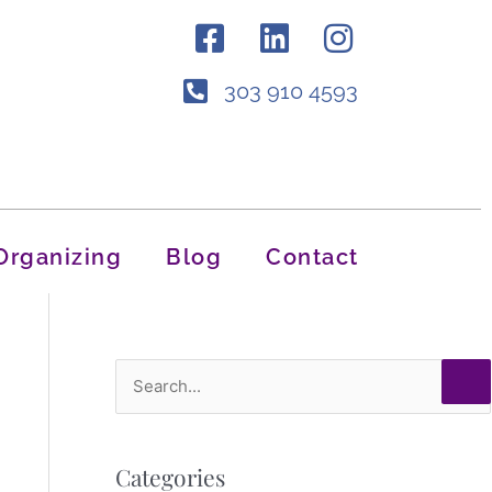
303 910 4593
Organizing
Blog
Contact
S
e
a
Categories
r