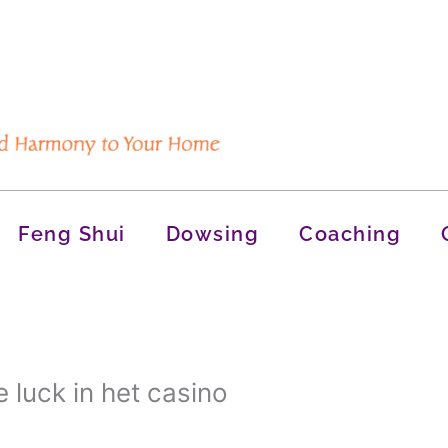
Feng Shui
Dowsing
Coaching
 luck in het casino