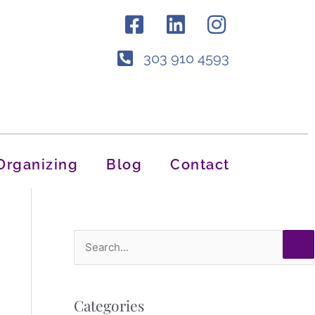
303 910 4593
Organizing
Blog
Contact
S
e
a
Categories
r