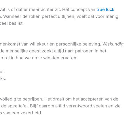
al is of dat er meer achter zit. Het concept van
true luck
 Wanneer de rollen perfect uitlijnen, voelt dat voor menig
eel beslist.
amenkomst van willekeur en persoonlijke beleving.
Wiskundig
menselijke geest zoekt altijd naar patronen in het
 rol in hoe we onze winsten ervaren:
ot.
ks.
 volledig te begrijpen. Het draait om het accepteren van de
n de speeltafel. Blijf daarom altijd verantwoord spelen en zie
s van een zekerheid.