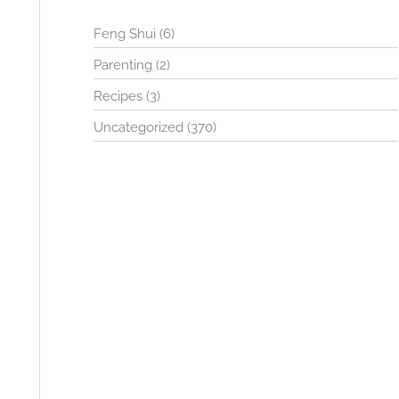
c
Feng Shui
(6)
h
Parenting
(2)
f
Recipes
(3)
o
Uncategorized
(370)
r
: