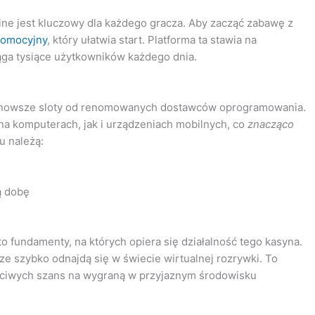
ne jest kluczowy dla każdego gracza. Aby zacząć zabawę z
romocyjny
, który ułatwia start. Platforma ta stawia na
ąga tysiące użytkowników każdego dnia.
najnowsze sloty od renomowanych dostawców oprogramowania.
na komputerach, jak i urządzeniach mobilnych, co
znacząco
u należą:
ą dobę
fundamenty, na których opiera się działalność tego kasyna.
ze szybko odnajdą się w świecie wirtualnej rozrywki. To
czciwych szans na wygraną w przyjaznym środowisku