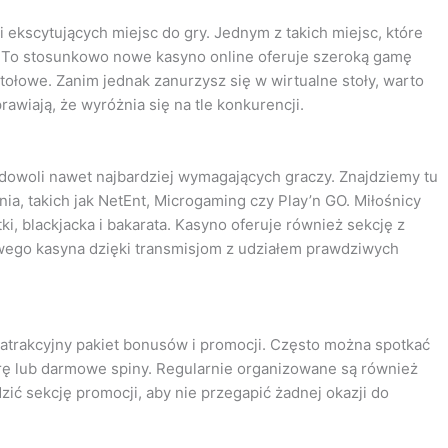
 ekscytujących miejsc do gry. Jednym z takich miejsc, które
. To stosunkowo nowe kasyno online oferuje szeroką gamę
ołowe. Zanim jednak zanurzysz się w wirtualne stoły, warto
rawiają, że wyróżnia się na tle konkurencji.
zadowoli nawet najbardziej wymagających graczy. Znajdziemy tu
, takich jak NetEnt, Microgaming czy Play’n GO. Miłośnicy
i, blackjacka i bakarata. Kasyno oferuje również sekcję z
wego kasyna dzięki transmisjom z udziałem prawdziwych
 atrakcyjny pakiet bonusów i promocji. Często można spotkać
grę lub darmowe spiny. Regularnie organizowane są również
zić sekcję promocji, aby nie przegapić żadnej okazji do