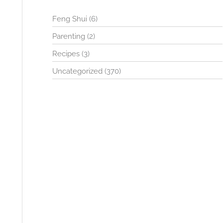
c
Feng Shui
(6)
h
Parenting
(2)
f
Recipes
(3)
o
Uncategorized
(370)
r
: