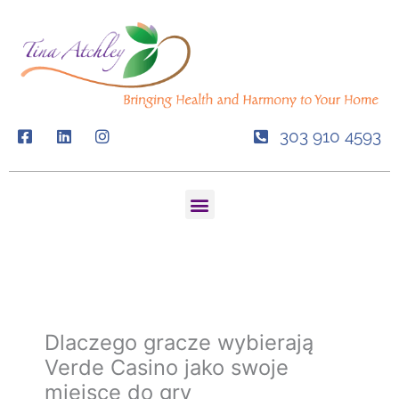
Skip
to
content
303 910 4593
Menu
Dlaczego gracze wybierają
Verde Casino jako swoje
miejsce do gry