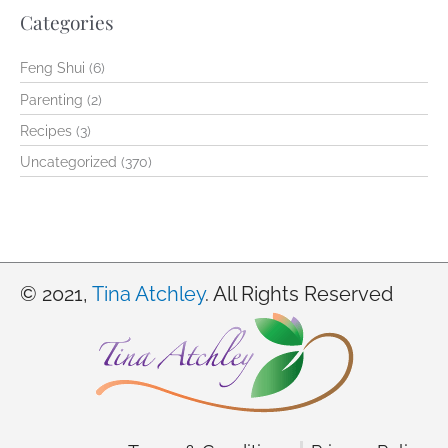
a
Categories
r
c
Feng Shui
(6)
h
Parenting
(2)
f
Recipes
(3)
o
Uncategorized
(370)
r
:
© 2021,
Tina Atchley
. All Rights Reserved